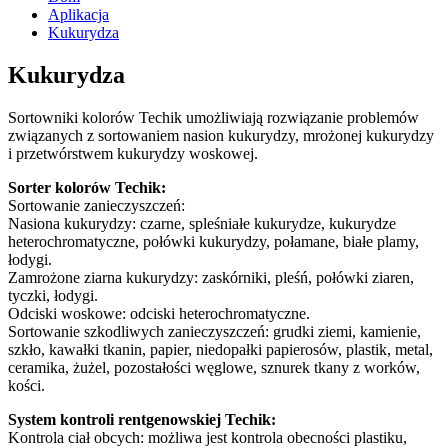
Aplikacja
Kukurydza
Kukurydza
Sortowniki kolorów Techik umożliwiają rozwiązanie problemów
związanych z sortowaniem nasion kukurydzy, mrożonej kukurydzy
i przetwórstwem kukurydzy woskowej.
Sorter kolorów Techik:
Sortowanie zanieczyszczeń:
Nasiona kukurydzy: czarne, spleśniałe kukurydze, kukurydze
heterochromatyczne, połówki kukurydzy, połamane, białe plamy,
łodygi.
Zamrożone ziarna kukurydzy: zaskórniki, pleśń, połówki ziaren,
tyczki, łodygi.
Odciski woskowe: odciski heterochromatyczne.
Sortowanie szkodliwych zanieczyszczeń: grudki ziemi, kamienie,
szkło, kawałki tkanin, papier, niedopałki papierosów, plastik, metal,
ceramika, żużel, pozostałości węglowe, sznurek tkany z worków,
kości.
System kontroli rentgenowskiej Techik:
Kontrola ciał obcych: możliwa jest kontrola obecności plastiku,