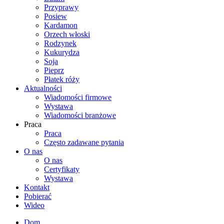
Przyprawy
Posiew
Kardamon
Orzech włoski
Rodzynek
Kukurydza
Soja
Pieprz
Płatek róży
Aktualności
Wiadomości firmowe
Wystawa
Wiadomości branżowe
Praca
Praca
Często zadawane pytania
O nas
O nas
Certyfikaty
Wystawa
Kontakt
Pobierać
Wideo
Dom