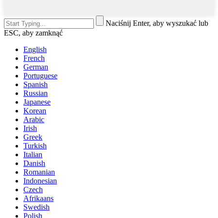
Naciśnij Enter, aby wyszukać lub
ESC, aby zamknąć
English
French
German
Portuguese
Spanish
Russian
Japanese
Korean
Arabic
Irish
Greek
Turkish
Italian
Danish
Romanian
Indonesian
Czech
Afrikaans
Swedish
Polish