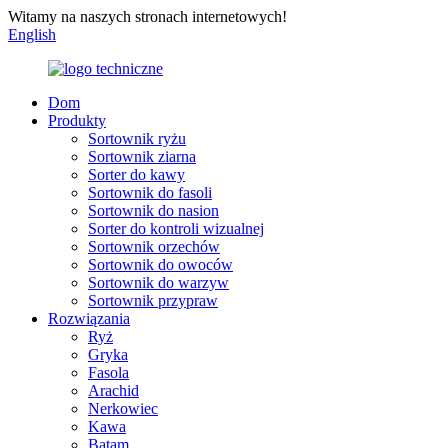
Witamy na naszych stronach internetowych!
English
Dom
Produkty
Sortownik ryżu
Sortownik ziarna
Sorter do kawy
Sortownik do fasoli
Sortownik do nasion
Sorter do kontroli wizualnej
Sortownik orzechów
Sortownik do owoców
Sortownik do warzyw
Sortownik przypraw
Rozwiązania
Ryż
Gryka
Fasola
Arachid
Nerkowiec
Kawa
Batam