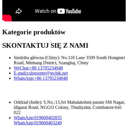
Kategorie produktów
SKONTAKTUJ SIĘ Z NAMI
Siedziba główna (Chiny): No.118 Lane 3509 South Hongmei
Road, Minhang District, Szanghaj, Chiny
WeChat:
+86 13795234948
E-mail:
colorsorter@techik.net
WhatsApp:
+86 13795234948
Oddział (Indie): S.No.:13,Sri Mahalakshmi puram SM Nagar,
ldigarai Road, NGGO Colony, Thudiyalur, Coimbatore-641
022
WhatsApp:
919600402835
WhatsApp:
919600403249